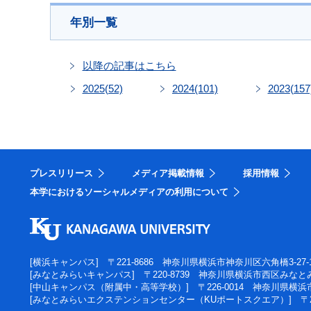
年別一覧
以降の記事はこちら
2025
(52)
2024
(101)
2023
(157
プレスリリース
メディア掲載情報
採用情報
本学におけるソーシャルメディアの利用について
[横浜キャンパス]
〒221-8686 神奈川県横浜市神奈川区六角橋3-27-
[みなとみらいキャンパス]
〒220-8739 神奈川県横浜市西区みなとみ
[中山キャンパス（附属中・高等学校）]
〒226-0014 神奈川県横
[みなとみらいエクステンションセンター（KUポートスクエア）]
〒