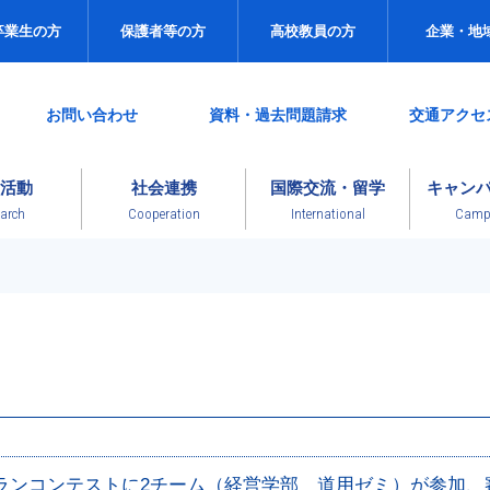
卒業生の方
保護者等の方
高校教員の方
企業・地
お問い合わせ
資料・過去問題請求
交通アクセ
活動
社会連携
国際交流・留学
キャン
arch
Cooperation
International
Campu
ランコンテストに2チーム（経営学部 道用ゼミ）が参加、