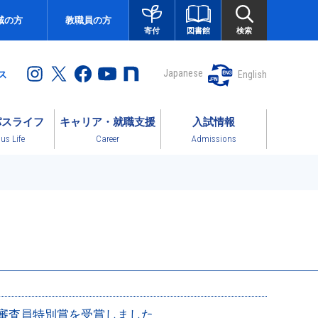
域の方
教職員の方
図書館
検索
寄付
Japanese
English
ス
パスライフ
キャリア・就職支援
入試情報
s Life
Career
Admissions
審査員特別賞を受賞しました