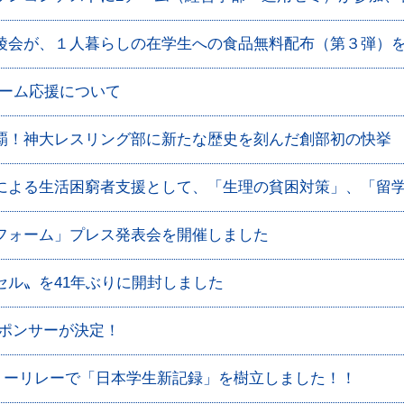
陵会が、１人暮らしの在学生への食品無料配布（第３弾）
チーム応援について
覇！神大レスリング部に新たな歴史を刻んだ創部初の快挙
による生活困窮者支援として、「生理の貧困対策」、「留
フォーム」プレス発表会を開催しました
セル〟を41年ぶりに開封しました
スポンサーが決定！
フリーリレーで「日本学生新記録」を樹立しました！！