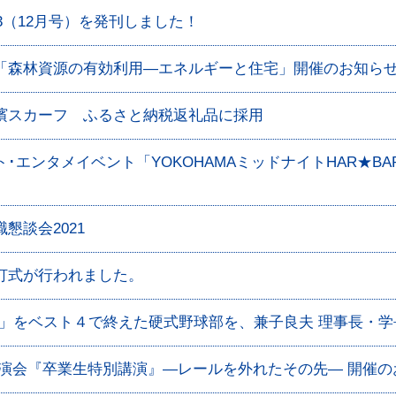
33（12月号）を発刊しました！
「森林資源の有効利用―エネルギーと住宅」開催のお知ら
濱スカーフ ふるさと納税返礼品に採用
エンタメイベント「YOKOHAMAミッドナイトHAR★BAR 2
職懇談会2021
灯式が行われました。
会」をベスト４で終えた硬式野球部を、兼子良夫 理事長・
講演会『卒業生特別講演』―レールを外れたその先― 開催の