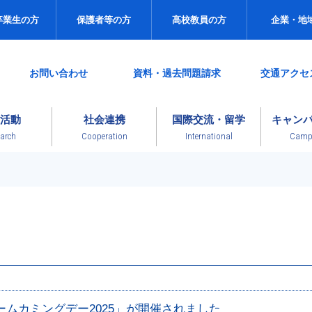
卒業生の方
保護者等の方
高校教員の方
企業・地
お問い合わせ
資料・過去問題請求
交通アクセ
活動
社会連携
国際交流・留学
キャン
arch
Cooperation
International
Campu
ムカミングデー2025」が開催されました