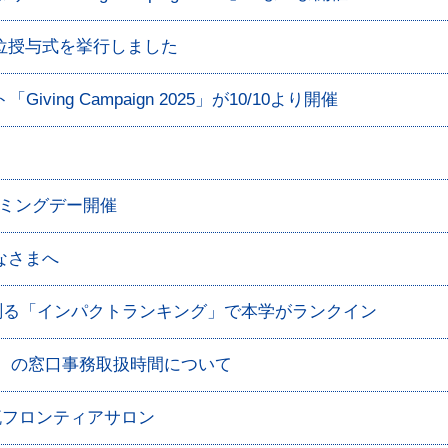
学位授与式を挙行しました
ing Campaign 2025」が10/10より開催
カミングデー開催
みなさまへ
で測る「インパクトランキング」で本学がランクイン
度）の窓口事務取扱時間について
流フロンティアサロン