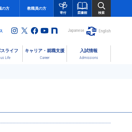
域の方
教職員の方
図書館
検索
寄付
Japanese
English
ス
パスライフ
キャリア・就職支援
入試情報
s Life
Career
Admissions