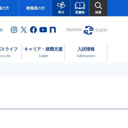
域の方
教職員の方
図書館
検索
寄付
Japanese
English
ス
パスライフ
キャリア・就職支援
入試情報
s Life
Career
Admissions