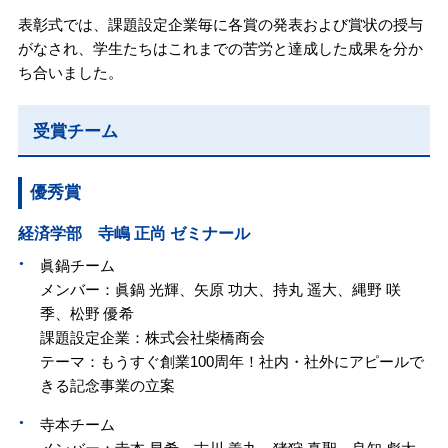
表彰式では、課題設定企業毎に各賞の発表および賞状の授与
がなされ、学生たちはこれまでの苦労と達成した成果を分か
ち合いました。
受賞チーム
優秀賞
経済学部 寺嶋 正尚 ゼミナール
眞鍋チーム
メンバー：眞鍋 光輝、矢原 功大、持丸 遥大、縄野 咲
季、松野 優希
課題設定企業：株式会社柴橋商会
テーマ：もうすぐ創業100周年！社内・社外にアピールで
きる記念事業の立案
寺本チーム