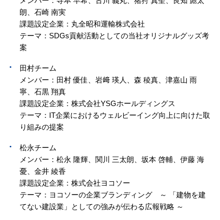
メンバー：寺本 早希、古川 義丸、猪狩 真聖、良知 彪太
朗、石崎 南実
課題設定企業：丸全昭和運輸株式会社
テーマ：SDGs貢献活動としての当社オリジナルグッズ考
案
田村チーム
メンバー：田村 優佳、岩﨑 瑛人、森 稜真、津嘉山 雨
寧、石黒 翔真
課題設定企業：株式会社YSGホールディングス
テーマ：IT企業におけるウェルビーイング向上に向けた取
り組みの提案
松永チーム
メンバー：松永 隆輝、関川 三太朗、坂本 啓輔、伊藤 海
憂、金井 綾香
課題設定企業：株式会社ヨコソー
テーマ：ヨコソーの企業ブランディング ～ 「建物を建
てない建設業」としての強みが伝わる広報戦略 ～