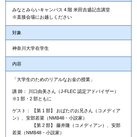
みなとみらいキャンパス 4 階 米田吉盛記念講堂
※直接会場にお越しください
対象
神奈川大学在学生
内容
「大学生のためのリアルなお金の授業」
講 師： 川口由美さん（J-FLEC 認定アドバイザー）
※1 部・2 部ともに
ゲスト： 【第 1 部】 おばたのお兄さん（コメディア
ン）、安部若菜（NMB48・小説家）
【第 2 部】 藤井隆（コメディアン）、安部
若菜（NMB48・小説家）