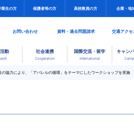
卒業生の方
保護者等の方
高校教員の方
企業・地
お問い合わせ
資料・過去問題請求
交通アクセ
活動
社会連携
国際交流・留学
キャン
arch
Cooperation
International
Campu
社の協力により、「アパレルの循環」をテーマにしたワークショップを実施