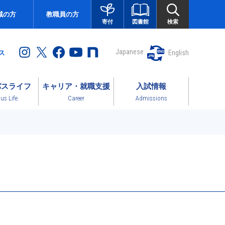
域の方
教職員の方
図書館
検索
寄付
Japanese
English
ス
パスライフ
キャリア・就職支援
入試情報
s Life
Career
Admissions