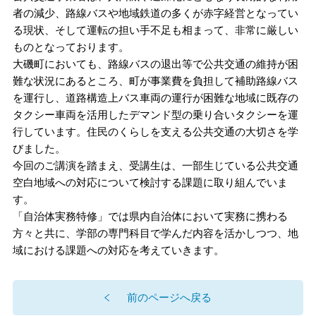
者の減少、路線バスや地域鉄道の多くが赤字経営となってい
る現状、そして運転の担い手不足も相まって、非常に厳しい
ものとなっております。
大磯町においても、路線バスの退出等で公共交通の維持が困
難な状況にあるところ、町が事業費を負担して補助路線バス
を運行し、道路構造上バス車両の運行が困難な地域に既存の
タクシー車両を活用したデマンド型の乗り合いタクシーを運
行しています。住民のくらしを支える公共交通の大切さを学
びました。
今回のご講演を踏まえ、受講生は、一部生じている公共交通
空白地域への対応について検討する課題に取り組んでいま
す。
「自治体実務特修」では県内自治体において実務に携わる
方々と共に、学部の専門科目で学んだ内容を活かしつつ、地
域における課題への対応を考えていきます。
前のページへ戻る