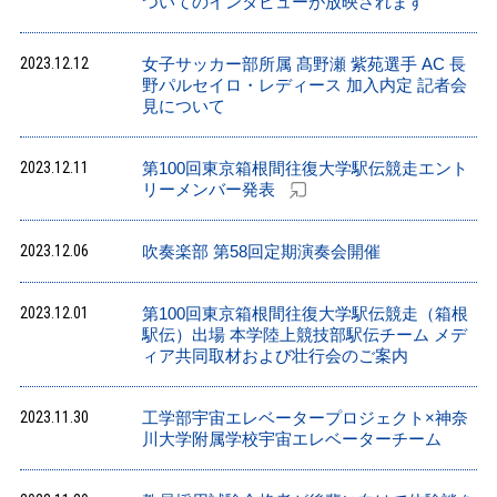
ついてのインタビューが放映されます
2023.12.12
女子サッカー部所属 髙野瀬 紫苑選手 AC 長
野パルセイロ・レディース 加入内定 記者会
見について
2023.12.11
第100回東京箱根間往復大学駅伝競走エント
リーメンバー発表
2023.12.06
吹奏楽部 第58回定期演奏会開催
2023.12.01
第100回東京箱根間往復大学駅伝競走（箱根
駅伝）出場 本学陸上競技部駅伝チーム メデ
ィア共同取材および壮行会のご案内
2023.11.30
工学部宇宙エレベータープロジェクト×神奈
川大学附属学校宇宙エレベーターチーム