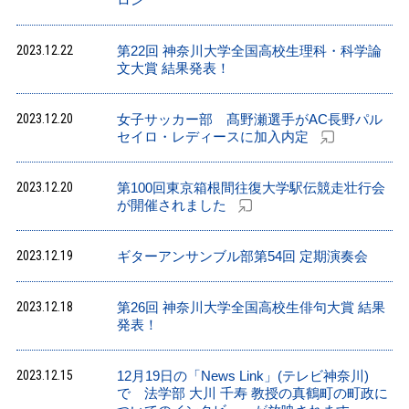
2023.12.22
第22回 神奈川大学全国高校生理科・科学論
文大賞 結果発表！
2023.12.20
女子サッカー部 髙野瀬選手がAC長野パル
セイロ・レディースに加入内定
2023.12.20
第100回東京箱根間往復大学駅伝競走壮行会
が開催されました
2023.12.19
ギターアンサンブル部第54回 定期演奏会
2023.12.18
第26回 神奈川大学全国高校生俳句大賞 結果
発表！
2023.12.15
12月19日の「News Link」(テレビ神奈川)
で 法学部 大川 千寿 教授の真鶴町の町政に