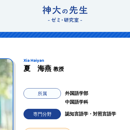
Xia Haiyan
夏 海燕
教授
外国語学部
所属
中国語学科
認知言語学・対照言語学
専門分野