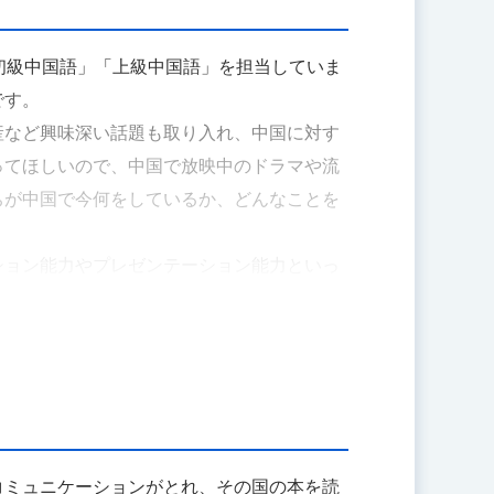
初級中国語」「上級中国語」を担当していま
です。
産など興味深い話題も取り入れ、中国に対す
ってほしいので、中国で放映中のドラマや流
ちが中国で今何をしているか、どんなことを
ション能力やプレゼンテーション能力といっ
国語のアプリケーションを紹介し、スマート
め、より効果的な語学学習にトライしていま
コミュニケーションがとれ、その国の本を読