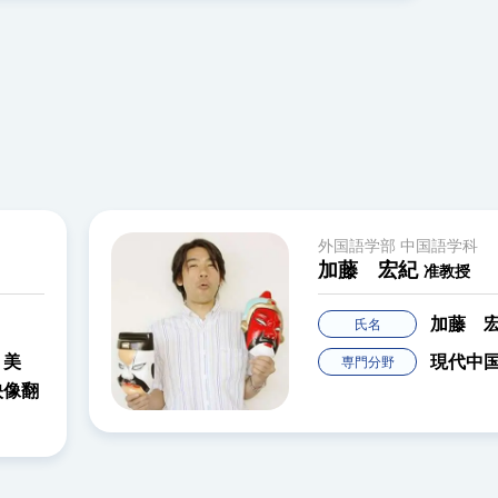
外国語学部 中国語学科
加藤 宏紀
准教授
加藤 
氏名
、美
現代中
専門分野
映像翻