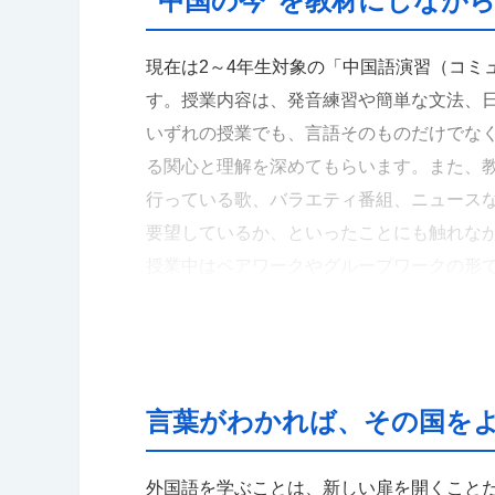
"中国の今"を教材にしなが
現在は2～4年生対象の「中国語演習（コミ
す。授業内容は、発音練習や簡単な文法、
いずれの授業でも、言語そのものだけでな
る関心と理解を深めてもらいます。また、
行っている歌、バラエティ番組、ニュース
要望しているか、といったことにも触れな
授業中はペアワークやグループワークの形
た表現力も身につけられるように工夫して
フォンやタブレット端末にダウンロードし
す。
言葉がわかれば、その国を
外国語を学ぶことは、新しい扉を開くこと