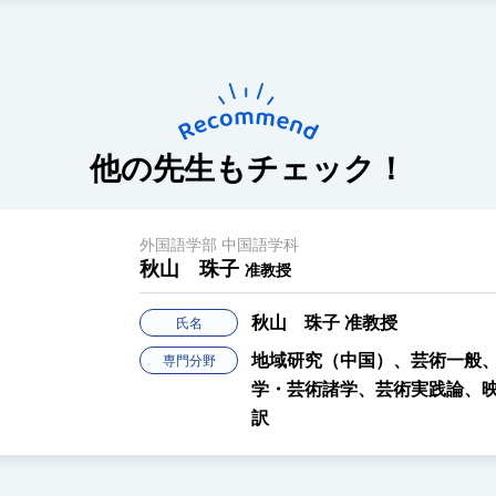
他の先生もチェック！
外国語学部 中国語学科
秋山 珠子
准教授
秋山 珠子
准教授
氏名
地域研究（中国）、芸術一般
専門分野
学・芸術諸学、芸術実践論、
訳