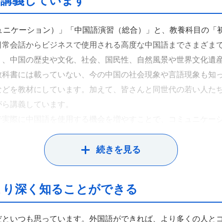
ら講義しています
ュニケーション）」「中国語演習（総合）」と、教養科目の「
日常会話からビジネスで使用される高度な中国語までさまざま
く、中国の歴史や文化、社会、国民性、自然風景や世界文化遺
教科書には載っていない、今の中国の社会現象や言語現象も知
などを教材にしています。加えて、皆さんと同世代の若い人た
がら講義しています。
で実際に中国語を使用する機会を増やすことで、コミュニケー
います。さらに、初級クラスでは、発音や語彙学習に役立つ中
てもらい、教室学習と自宅学習を合わせた形で勉強の意欲を高
続きを見る
より深く知ることができる
だといつも思っています。外国語ができれば、より多くの人と