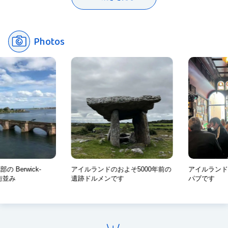
が、一概にはそうは言い切れません。例えば、一度立てた計画を
スには、自分とは年齢も性別も、育った環境も趣味嗜好もまった
めて面白さを知ったのです。その後、博士課程に進むつもりでし
効率的に進めようとしてもトラブルになることがあります。一方
く違う人が大勢います。そういった人たちとのコミュニケーショ
たが、思い叶わず公務員になり、三年ほど勤務しました。しか
で、効率が悪くても、自身や他者の感情に配慮したほうが、結果
ンを通じて初めて、自分を知ることができるのではないでしょう
し、試合で負けたときのような苦い思いを払拭できず、再び博士
的にみんなで協力しあって良い形で話がまとまることもありま
か。最初は違和感があり、ときに痛みを感じることもあると思い
Photos
課程にチャレンジしました。修了後、大学の非常勤講師や特任教
す。このように単純に「合理的・不合理」と判断できないさまざ
ますが、恐れずにさまざまな人と接してみてください。それは大
員、高専の講師を務めましたが、やはり研究を続けたいという思
まなケースは世の中にたくさんありますので、それぞれのケース
学時代だからこそできる、意義のある経験だと思います。
いが募って大学教員を目指し、幾多の試験に失敗しながらも現職
を想定しながら、感情や理性の意味を考察してゆきます。
に就くことができました。改めて振り返ると、私の人生は決して
現在の担当講義「哲学」では、さまざまな観点から人間や生き方
合理的ではないかもしれません。しかし、回り道をしたことで身
について掘り下げ、自分を知ることの重要性を考えていきます。
についた技術や考え方がたくさんあります。自分の失敗を直視
哲学に難解なイメージを持つ人もいますが、哲学は、自分の中に
し、柔軟に考えながら進んできたことで、今があるのではないか
生じたさまざまな「問い」について、深く考えることで答えを導
と思います。
き出していく学問です。いろんなことを問いながら、一緒に「人
間」というものを理解してゆきましょう。
 Berwick-
アイルランドのおよそ5000年前の
アイルランド
の街並み
遺跡ドルメンです
パブです