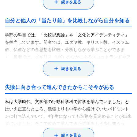
続きを見る
学者デイビット・ヒュームは、理性の限界を指摘し、「理性は情
念の奴隷である」という言葉を残した異色の哲学者です。それは
簡単にいえば、人間の動機や意志、そして「〇〇すべき」という
自分と他人の「当たり前」を比較しながら自分を知る
倫理的意識さえも、純粋な理性のみでなく、感情的・情動的要素
を含んでいるというものです。こういった捉え方は現代において
学部の科目では、「比較思想論」や「文化とアイデンティティ」
も非常に重要な示唆を与えてくれます。たとえば、ある人が「自
を担当しています。前者では、ユダヤ教、キリスト教、イスラム
分は理性的だから、自身の「〇〇すべきだ」という意見に異を唱
教、仏教などの各思想を比較・分析しながら学ぶことができま
える人は感情的な愚か者だ」と言っているとしましょう。しか
す。後者では、イギリス（UK）のなかにあるスコットランドやア
し、その自称「理性的」な人も感情で動いていることに違いはな
イルランドの文化的アイデンティティについて理解を深めるのに
続きを見る
く、大事なことは、そのことを自覚し、自身も他者も存在として
役立ちます。
は同格であることを認めること、そして、いずれの感情・情念が
「自分自身を知る」ということは大事ですが、しかしそのために
まっとうであるかを独りよがりの「理性」を捨てて検討すべき、
は「自分でないもの」を知り、どう違うかを比較する櫃ようもあ
失敗に向き合って進んできたからこそ今がある
ということなのです。これは共存において大事なスタンスである
ります。たとえば、自分が行っていることの意義を理解するに
と同時に、人間というものを丁寧に理解しようとするスタンスで
は、「それが当たり前だから」という観点だけでなく、「別の当
私は大学時代、文学部の行動科学科で哲学を学んでいました。と
もあります。
たり前」と比較し、どのような違いがあるかを見比べる必要があ
はいえ正直なところ、勉強よりも中学から続けていたバドミント
これを受け、最近の私の研究においては、人間の「合理的ではな
るということです。これは授業だけではありません。別の当たり
ンに打ち込んでいて、4年生になっても進路を見定めることが出来
いようにみえる感情部分の意義」を分析したりもしています。私
前を知るためにも、皆さんには大学時代に「異なるものや人と接
ずにいました。そこで改めて学んできた哲学をもう少し知ろう
たちは、感情的な要素を無駄であり捨象すべきととらえがちです
する経験」をいろんなところでしてほしいと思います。キャンパ
と、修士課程に進みました。その時に前述のヒュームの研究を始
続きを見る