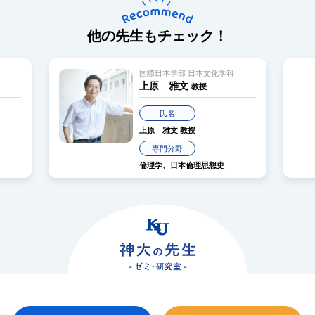
他の先生もチェック！
国際日本学部 日本文化学科
上原 雅文
教授
氏名
上原 雅文
教授
専門分野
倫理学、日本倫理思想史