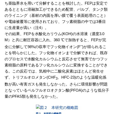
ち亜臨界水を用いて分解することを検討した。FEPは安定で
あるとともに溶融加工ができるため配管、バルブ、タンク類
のライニング（基材の内面を厚い膜で覆う表面処理のこと）
や電線被覆等に使用されており、フッ素樹脂の中では3番目
に生産量が高い（注4）。
その結果、FEPを水酸化カリウム(KOH)の水溶液（濃度3.0
M）と共に耐圧容器に入れ、360 ℃で加熱すると、FEPが完
‒
全に分解して98%の収率でフッ化物イオン(F
)が得られるこ
とを明らかにした。フッ化物イオンまで分解できれば、既存
のプロセスで水酸化カルシウムと反応させて無害でかつフッ
素樹脂の原料であるフッ化カルシウムに変換することができ
る。この反応では、気相中に二酸化炭素はほとんど発生せ
ず、トリフルオロメタン(CHF
、HFC-23)のような温暖化係
3
数が高い有害ガスも発生しなかった。さらに環境影響が問題
となっているペルフルオロオクタン酸(PFOA)のような低分子
量のPFAS類も発生しなかった。
図２ 本研究の概略図