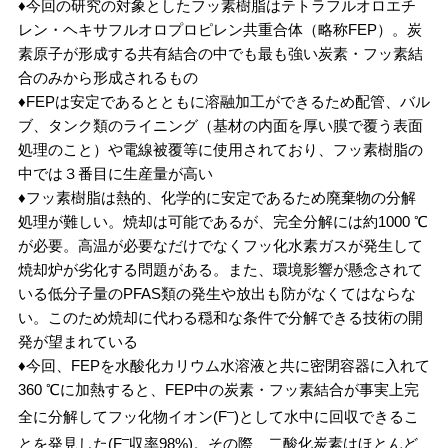
♦今回の研究の対象としたフッ素樹脂はテトラフルオロエチ
レン・ヘキサフルオロプロピレン共重合体（略称FEP）。炭
素原子が形成する共有結合の中でも最も強い炭素・フッ素結
合のみから形成されるもの
♦FEPは安定であるとともに溶融加工ができるため配管、バル
ブ、タンク類のライニング（基材の内面を厚い膜で覆う表面
処理のこと）や電線被覆等に使用されており、フッ素樹脂の
中では３番目に生産量が高い
♦フッ素樹脂は熱的、化学的に安定であるため廃棄物の分解
処理が難しい。焼却は可能であるが、完全分解には約1000 ℃
が必要。高温が必要なだけでなくフッ化水素ガスが発生して
焼却炉が劣化する問題がある。また、環境影響が懸念されて
いる低分子量のPFAS類の発生や放出も防がなくてはならな
い。このため焼却に代わる穏和な条件で分解できる技術の開
発が望まれている
♦今回、FEPを水酸化カリウム水溶液と共に密閉容器に入れて
360 ℃に加熱すると、FEP中の炭素・フッ素結合が事実上完
‒
全に分解してフッ化物イオン(F
)として水中に回収できるこ
–
とを発見した(F
収率98%)。その際、二酸化炭素はほとんど