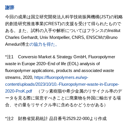
謝辞
今回の成果は国立研究開発法人科学技術振興機構(JST)の戦略
的創造研究推進事業(CREST)の支援を受けて得られたもので
ある。また、試料の入手や解析についてはフランスのInstitut
Charles Gerhardt, Univ Montpellier, CNRS, ENSCMのBruno
Ameduri博士
の協力を得た。
*注1 Conversio Market & Strategy GmbH, Fluoropolymer
waste in Europe 2020–End of life (EOL) analysis of
fluoropolymer applications, products and associated waste
streams, 2020,
https://fluoropolymers.eu/wp-
content/uploads/2023/10/10.-Fluoropolymer-waste-in-Europe-
2020-ProK.pdf
（フッ素樹脂や希少金属のリサイクル率のデ
ータを見る際に留意すべきことに廃棄物を外国に輸出する場
合、その量をリサイクル率に含めるかどうかがある）
*注2 財務省貿易統計 品目番号2529.22-000より作成