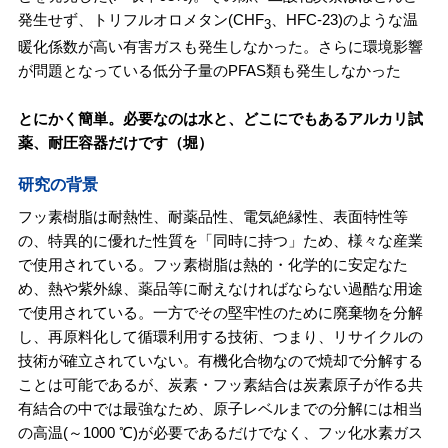
発生せず、トリフルオロメタン(CHF
、HFC-23)のような温
3
暖化係数が高い有害ガスも発生しなかった。さらに環境影響
が問題となっている低分子量のPFAS類も発生しなかった
とにかく簡単。必要なのは水と、どこにでもあるアルカリ試
薬、耐圧容器だけです（堀）
研究の背景
フッ素樹脂は耐熱性、耐薬品性、電気絶縁性、表面特性等
の、特異的に優れた性質を「同時に持つ」ため、様々な産業
で使用されている。フッ素樹脂は熱的・化学的に安定なた
め、熱や紫外線、薬品等に耐えなければならない過酷な用途
で使用されている。一方でその堅牢性のために廃棄物を分解
し、再原料化して循環利用する技術、つまり、リサイクルの
技術が確立されていない。有機化合物なので焼却で分解する
ことは可能であるが、炭素・フッ素結合は炭素原子が作る共
有結合の中では最強なため、原子レベルまでの分解には相当
の高温(～1000 ℃)が必要であるだけでなく、フッ化水素ガス