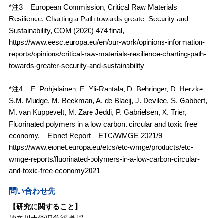
*注3 European Commission, Critical Raw Materials
Resilience: Charting a Path towards greater Security and
Sustainability, COM (2020) 474 final,
https://www.eesc.europa.eu/en/our-work/opinions-information-
reports/opinions/critical-raw-materials-resilience-charting-path-
towards-greater-security-and-sustainability
*注4 E. Pohjalainen, E. Yli-Rantala, D. Behringer, D. Herzke,
S.M. Mudge, M. Beekman, A. de Blaeij, J. Devilee, S. Gabbert,
M. van Kuppevelt, M. Zare Jeddi, P. Gabrielsen, X. Trier,
Fluorinated polymers in a low carbon, circular and toxic free
economy, Eionet Report – ETC/WMGE 2021/9.
https://www.eionet.europa.eu/etcs/etc-wmge/products/etc-
wmge-reports/fluorinated-polymers-in-a-low-carbon-circular-
and-toxic-free-economy2021
問い合わせ先
【研究に関すること】