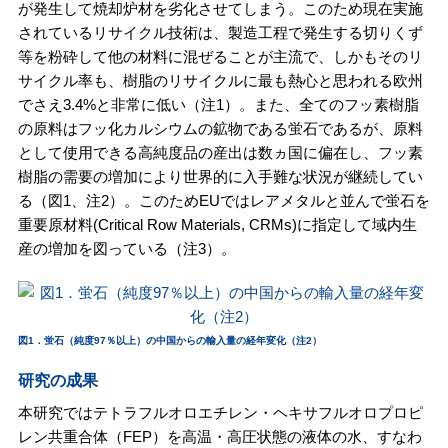
が発生して焼却炉材を劣化させてしまう。このため現在実施
されているリサイクル技術は、製造工程で発生する切りくず
等を粉砕して他の材料に混ぜることが主流で、しかもそのリ
サイクル率も、樹脂のリサイクルに最も熱心と思われる欧州
でさえ3.4%と非常に低い（注1）。また、全てのフッ素樹脂
の原料はフッ化カルシウムの鉱物である蛍石であるが、原料
として使用できる高純度品の産出は数ヵ国に偏在し、フッ素
樹脂の需要の増加により世界的に入手難な状況が継続してい
る（図1、注2）。このためEUではレアメタルと並んで蛍石を
重要原材料(Critical Row Materials, CRMs)に指定して域内生
産の増加を図っている（注3）。
図1．蛍石（純度97％以上）の中国からの輸入量の経年変化（注2）
研究の成果
本研究ではテトラフルオロエチレン・ヘキサフルオロプロピ
レン共重合体（FEP）を高温・高圧状態の液体の水、すなわ