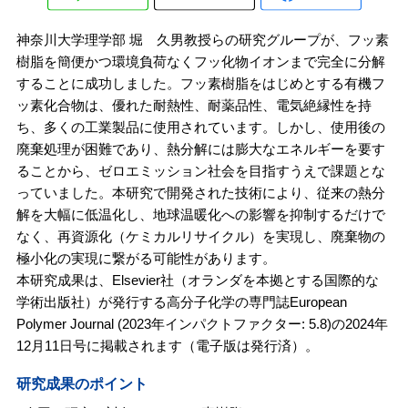
神奈川大学理学部 堀 久男教授らの研究グループが、フッ素
樹脂を簡便かつ環境負荷なくフッ化物イオンまで完全に分解
することに成功しました。フッ素樹脂をはじめとする有機フ
ッ素化合物は、優れた耐熱性、耐薬品性、電気絶縁性を持
ち、多くの工業製品に使用されています。しかし、使用後の
廃棄処理が困難であり、熱分解には膨大なエネルギーを要す
ることから、ゼロエミッション社会を目指すうえで課題とな
っていました。本研究で開発された技術により、従来の熱分
解を大幅に低温化し、地球温暖化への影響を抑制するだけで
なく、再資源化（ケミカルリサイクル）を実現し、廃棄物の
極小化の実現に繋がる可能性があります。
本研究成果は、Elsevier社（オランダを本拠とする国際的な
学術出版社）が発行する高分子化学の専門誌European
Polymer Journal (2023年インパクトファクター: 5.8)の2024年
12月11日号に掲載されます（電子版は発行済）。
研究成果のポイント