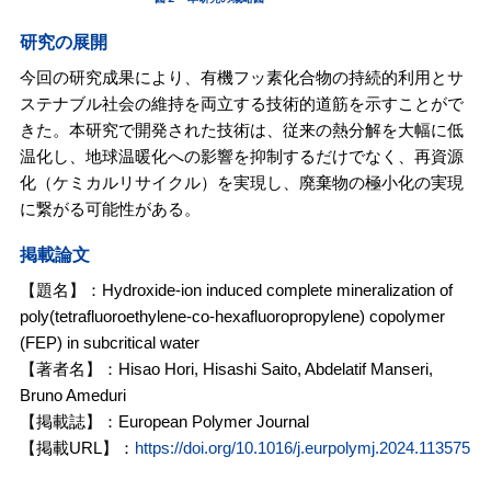
研究の展開
今回の研究成果により、有機フッ素化合物の持続的利用とサ
ステナブル社会の維持を両立する技術的道筋を示すことがで
きた。本研究で開発された技術は、従来の熱分解を大幅に低
温化し、地球温暖化への影響を抑制するだけでなく、再資源
化（ケミカルリサイクル）を実現し、廃棄物の極小化の実現
に繋がる可能性がある。
掲載論文
【題名】：Hydroxide-ion induced complete mineralization of
poly(tetrafluoroethylene-co-hexafluoropropylene) copolymer
(FEP) in subcritical water
【著者名】：Hisao Hori, Hisashi Saito, Abdelatif Manseri,
Bruno Ameduri
【掲載誌】：European Polymer Journal
【掲載URL】：
https://doi.org/10.1016/j.eurpolymj.2024.113575