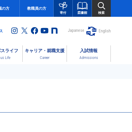
域の方
教職員の方
図書館
検索
寄付
Japanese
English
ス
パスライフ
キャリア・就職支援
入試情報
s Life
Career
Admissions