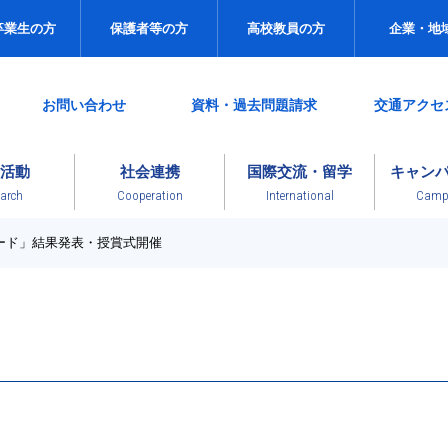
卒業生の方
保護者等の方
高校教員の方
企業・地
お問い合わせ
資料・過去問題請求
交通アクセ
活動
社会連携
国際交流・留学
キャン
arch
Cooperation
International
Campu
アワード」結果発表・授賞式開催