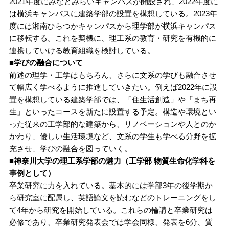
2021年度にみなとみらいキャンパスが開設され、2022年度に
は横浜キャンパスに建築学部の設置を構想している。2023年
度には湘南ひらつかキャンパスから理学部が横浜キャンパス
に移転する。これを契機に、理工系の教育・研究を有機的に
連携していける教育組織を検討している。
■学びの融合について
前述の理学・工学はもちろん、さらに文系の学びも融合させ
て幅広く学べるように推進していきたい。例えば2022年に設
置を構想している建築学部では、「住生活創造」や「まち再
生」といったコースを新たに設置する予定。構造や環境とい
った従来の工学部的な建築から、リノベーションや人とのか
かわり、優しい生活環境など、文系の学生も学べる分野を拡
充させ、学びの融合を図っていく。
■神奈川大学の理工系学部の魅力（工学部 物質生命化学科を
事例として）
卒業研究に力を入れている。基本的には学部3年の後学期か
ら研究室に配属し、英語論文を読むなどのトレーニングをし
て4年から研究を開始している。これらの輪講と卒業研究は
必修であり、卒業研究発表会では学会同様、発表を6分、質