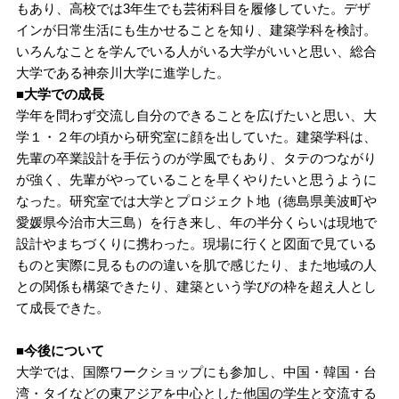
もあり、高校では3年生でも芸術科目を履修していた。デザ
インが日常生活にも生かせることを知り、建築学科を検討。
いろんなことを学んでいる人がいる大学がいいと思い、総合
大学である神奈川大学に進学した。
■大学での成長
学年を問わず交流し自分のできることを広げたいと思い、大
学１・２年の頃から研究室に顔を出していた。建築学科は、
先輩の卒業設計を手伝うのが学風でもあり、タテのつながり
が強く、先輩がやっていることを早くやりたいと思うように
なった。研究室では大学とプロジェクト地（徳島県美波町や
愛媛県今治市大三島）を行き来し、年の半分くらいは現地で
設計やまちづくりに携わった。現場に行くと図面で見ている
ものと実際に見るものの違いを肌で感じたり、また地域の人
との関係も構築できたり、建築という学びの枠を超え人とし
て成長できた。
■今後について
大学では、国際ワークショップにも参加し、中国・韓国・台
湾・タイなどの東アジアを中心とした他国の学生と交流する