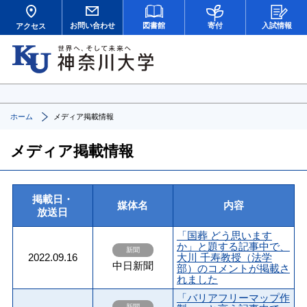
お問い合わせ
図書館
寄付
入試情報
アクセス
ホーム
メディア掲載情報
メディア掲載情報
掲載日・
媒体名
内容
放送日
「国葬 どう思います
か」と題する記事中で、
新聞
2022.09.16
大川 千寿教授（法学
中日新聞
部）のコメントが掲載さ
れました
「バリアフリーマップ作
新聞