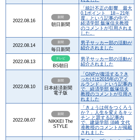
「統計不正の影響 最大
0.1ポイント 18～21年
新聞
度」という記事の中で、
2022.08.16
経済学部 飯塚信夫教授
朝日新聞
のコメントが引用されま
した。
男子サッカー部の活動が
新聞
2022.08.14
紹介されました
毎日新聞
男子サッカー部の活動が
テレビ
2022.08.13
紹介されました
BS朝日
「GNPが復活する？き
っかけは2015年のアイ
新聞
ルランド」という記事内
2022.08.10
日本経済新聞
で、経済学部 飯塚信夫
電子版
教授のコメントが引用さ
れました
「きょうは何をつくろう
か？」人生を変えるキッ
新聞
チン と題する記事内
2022.08.07
NIKKEI The
で、建築学部 須崎 文代
STYLE
准教授のコメントが掲載
されました