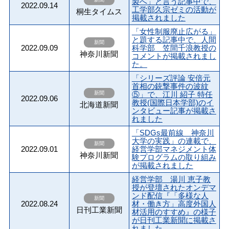
製へ」と言う記事中で、
2022.09.14
工学部久宗ゼミの活動が
桐生タイムス
掲載されました
「女性制服廃止広がる」
と題する記事中で、人間
新聞
2022.09.09
科学部 笠間千浪教授の
神奈川新聞
コメントが掲載されまし
た。
「シリーズ評論 安倍元
首相の銃撃事件の波紋
新聞
⑤」で、江川 紹子 特任
2022.09.06
教授(国際日本学部)のイ
北海道新聞
ンタビュー記事が掲載さ
れました
「SDGs最前線 神奈川
大学の実践」の連載で、
新聞
2022.09.01
経営学部マネジメント体
神奈川新聞
験プログラムの取り組み
が掲載されました
経営学部 湯川 恵子教
授が登壇されたオンデマ
ンド配信『「多様な人
新聞
2022.08.24
材・働き方」高度外国人
日刊工業新聞
材活用のすすめ』の様子
が日刊工業新聞に掲載さ
れました