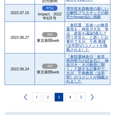
読売新聞
理学部木原教授の新しい
専門誌
2022.07.15
分解性プラスチックの研
Impact、2022
究がImpact誌に掲載
年6月号
「参院選「若者への教育
重視を」神奈川大生 争
点・政策を議論9条など
新聞
2022.06.27
問う意見も」と題した記
東京新聞web
事中で大川 千寿 教授
(法学部)のコメントが掲
載されました
『参院選神奈川「各党
県内勢力の試金石に」神
奈川大・大川教授に聞
新聞
2022.06.24
く』と題する記事中で、
東京新聞web
大川 千寿教授（法学
部）のコメントが掲載さ
れました
1
2
3
4
5