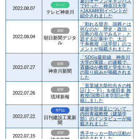
夏のオープンキャンパス
テレビ
で行った、神奈川大学
2022.08.07
×JAXA特別イベントが
テレビ神奈川
紹介されました
「割れる賛否、国葬とは
何なのか 歴史・政治・
新聞
宗教の視点でみると」と
2022.08.04
朝日新聞デジタ
題する記事中で、大川
ル
千寿教授（法学部）のコ
メントが掲載されました
「SDGs最前線 神奈川
大学の実践」の連載で、
新聞
2022.07.27
斉藤ゆか教授と学生たち
神奈川新聞
の取り組みが掲載されま
した
「首里城大龍柱向きの検
新聞
証(上・下)」を後田多 敦
2022.07.26
教授(国際日本学部)が寄
琉球新報
稿しました
建築学部発足について、
専門誌
内田青蔵教授（建築学
2022.07.22
日刊建設工業新
部）のインタビューが掲
聞
載されました
男子サッカー部の活動が
新聞
2022.07.15
紹介されました