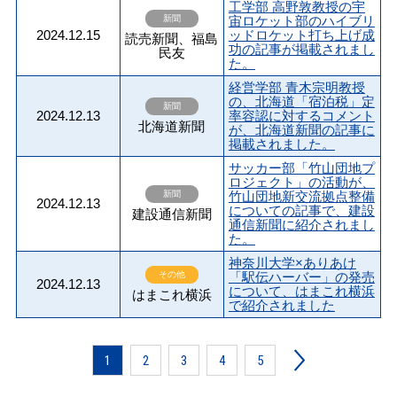
工学部 高野敦教授の宇
新聞
宙ロケット部のハイブリ
2024.12.15
ッドロケット打ち上げ成
読売新聞、福島
功の記事が掲載されまし
民友
た。
経営学部 青木宗明教授
の、北海道「宿泊税」定
新聞
2024.12.13
率容認に対するコメント
北海道新聞
が、北海道新聞の記事に
掲載されました。
サッカー部「竹山団地プ
ロジェクト」の活動が、
新聞
竹山団地新交流拠点整備
2024.12.13
についての記事で、建設
建設通信新聞
通信新聞に紹介されまし
た。
神奈川大学×ありあけ
その他
「駅伝ハーバー」の発売
2024.12.13
について、はまこれ横浜
はまこれ横浜
で紹介されました
1
2
3
4
5