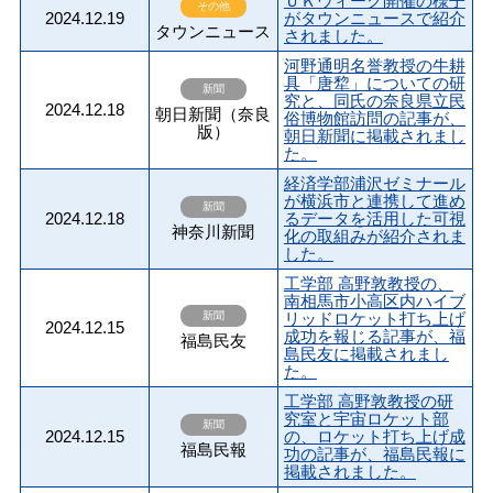
ＵＫウィーク開催の様子
その他
2024.12.19
がタウンニュースで紹介
タウンニュース
されました。
河野通明名誉教授の牛耕
具「唐犂」についての研
新聞
究と、同氏の奈良県立民
2024.12.18
朝日新聞（奈良
俗博物館訪問の記事が、
版）
朝日新聞に掲載されまし
た。
経済学部浦沢ゼミナール
が横浜市と連携して進め
新聞
2024.12.18
るデータを活用した可視
神奈川新聞
化の取組みが紹介されま
した。
工学部 高野敦教授の、
南相馬市小高区内ハイブ
新聞
リッドロケット打ち上げ
2024.12.15
成功を報じる記事が、福
福島民友
島民友に掲載されまし
た。
工学部 高野敦教授の研
究室と宇宙ロケット部
新聞
2024.12.15
の、ロケット打ち上げ成
福島民報
功の記事が、福島民報に
掲載されました。