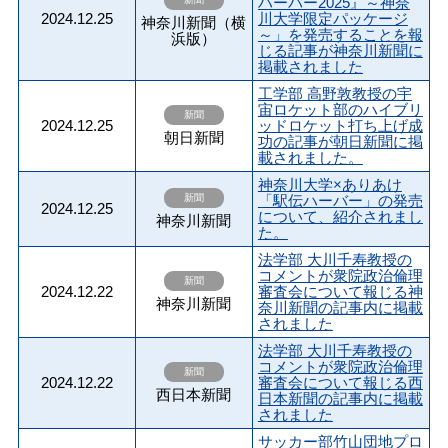
ハーバー2025』～神奈
2024.12.25
川大学限定パッケージ
神奈川新聞（横
～」を発売することを報
浜版）
じる記事が神奈川新聞に
掲載されました
工学部 高野敦教授の宇
宙ロケット部のハイブリ
新聞
2024.12.25
ッドロケット打ち上げ成
朝日新聞
功の記事が朝日新聞に掲
載されました。
神奈川大学×ありあけ
新聞
「駅伝ハーバー」の発売
2024.12.25
について、紹介されまし
神奈川新聞
た。
法学部 大川千寿教授の
コメントが衆院政治倫理
新聞
2024.12.22
審査会について報じる神
神奈川新聞
奈川新聞の記事内に掲載
されました
法学部 大川千寿教授の
コメントが衆院政治倫理
新聞
2024.12.22
審査会について報じる西
西日本新聞
日本新聞の記事内に掲載
されました
サッカー部竹山団地プロ