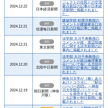
ジェクトの住民との交流
新聞
2024.12.22
拠点新設の記事が日本経
日本経済新聞
済新聞に掲載されまし
た。
建築学部 松隈洋教授の
新聞
コメントが建築家谷口吉
2024.12.21
生氏の訃報記事に掲載さ
信濃毎日新聞
れました
法学部 大川千寿教授の
新聞
コメントが故・渡辺恒雄
2024.12.21
氏に関する読売新聞の記
東京新聞
事内に掲載されました
法学部 大川千寿教授の
コメントが政治倫理審査
新聞
2024.12.20
会について報じる北陸中
北陸中日新聞
日新聞の記事内に掲載さ
れました
神奈川大学が（株）あり
あけとコラボし「『駅伝
新聞
ハーバー2025』～神奈
2024.12.19
川大学限定パッケージ
朝日新聞（神奈
～」を発売することを報
川版）
じる記事が朝日新聞に掲
載されました