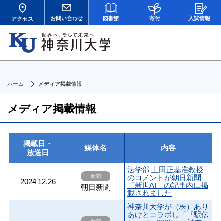
お問い合わせ
図書館
寄付
入試情報
アクセス
ホーム
メディア掲載情報
メディア掲載情報
掲載日・
媒体名
内容
放送日
法学部 上田正基准教授
新聞
のコメントが朝日新聞
2024.12.26
「新世AI」の記事内に掲
朝日新聞
載されました
神奈川大学が（株）あり
あけとコラボし「『駅伝
新聞