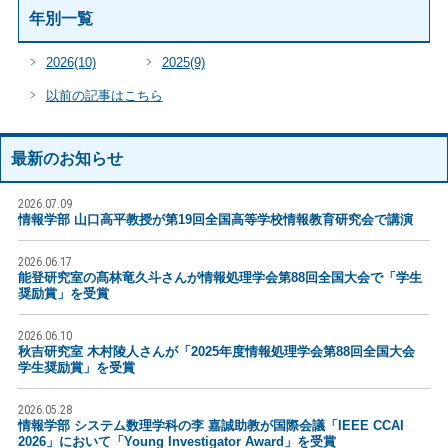
年別一覧
2026
(10)
2025
(9)
以前の記事はこちら
最新のお知らせ
2026.07.09
情報学部 山口高平教授が第19回全国高等学校情報教育研究会で講演
2026.06.17
能登研究室の髙林竜久斗さんが情報処理学会第88回全国大会で「学生
奨励賞」を受賞
2026.06.10
秋吉研究室 木村陵人さんが「2025年度情報処理学会第88回全国大会
学生奨励賞」を受賞
2026.05.28
情報学部 システム数理学科の李 嘉誠助教が国際会議「IEEE CCAI
2026」において「Young Investigator Award」を受賞