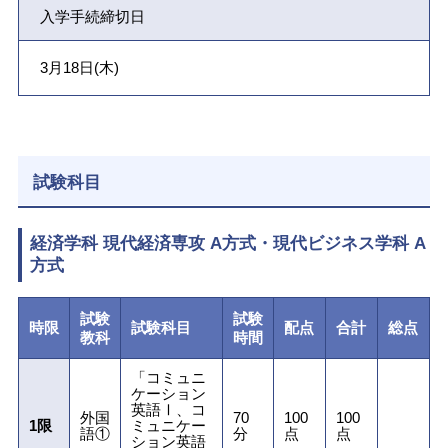
入学手続締切日
3月18日(木)
試験科目
経済学科 現代経済専攻 A方式・現代ビジネス学科 A
方式
試験
試験
時限
試験科目
配点
合計
総点
教科
時間
「コミュニ
ケーション
英語Ⅰ、コ
外国
70
100
100
1限
ミュニケー
語①
分
点
点
ション英語