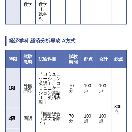
数学
数学
Ⅱ、
数学
A」
経済学科 経済分析専攻 A方式
試験
試験
時限
試験科目
配点
合計
総点
教科
時間
「コミュニ
ケーション
英語Ⅰ、コ
外国
70
100
100
1限
ミュニケー
語①
分
点
点
ション英語
Ⅱ、英語表
現Ⅰ」
300
点
「国語総合
70
100
100
2限
国語
（漢文を除
分
点
点
く）」