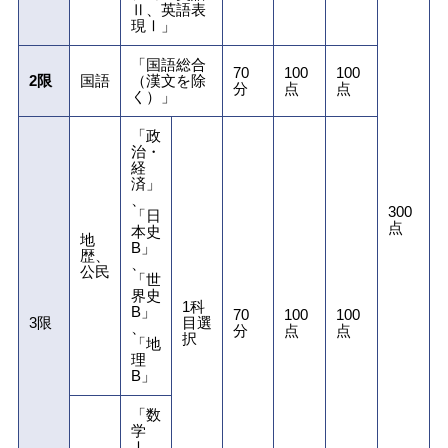
Ⅱ、英語表
現Ⅰ」
「国語総合
70
100
100
2限
国語
（漢文を除
分
点
点
く）」
「政
治・
経
済」
、
300
「日
点
本史
地
B」
歴、
、
公民
「世
界史
1科
B」
70
100
100
3限
目選
、
分
点
点
択
「地
理
B」
「数
学
Ⅰ、