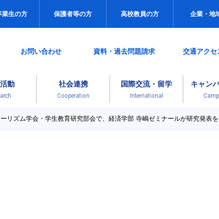
卒業生の方
保護者等の方
高校教員の方
企業・地
お問い合わせ
資料・過去問題請求
交通アクセ
活動
社会連携
国際交流・留学
キャン
arch
Cooperation
International
Campu
ツーリズム学会・学生教育研究部会で、経済学部 寺嶋ゼミナールが研究発表
News