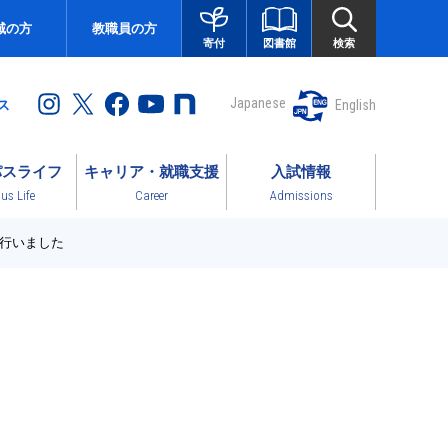
域の方
教職員の方
図書館
検索
寄付
Japanese
English
ス
パスライフ
キャリア・就職支援
入試情報
s Life
Career
Admissions
を行いました