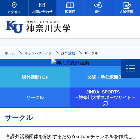
お問い合わせ
図書館
寄付
入試情報
アクセス
ホーム
キャンパスライフ
課外活動
サークル
課外活動TOP
公認・準公認団体
JINDAI SPORTS
サークル
－神奈川大学スポーツサイト－
サークル
各課外活動団体を紹介するためYou Tubeチャンネルを作成し