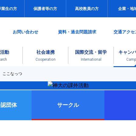
卒業生の方
保護者等の方
高校教員の方
企業・地
お問い合わせ
資料・過去問題請求
交通アクセ
活動
社会連携
国際交流・留学
キャン
arch
Cooperation
International
Campu
ここなっつ
公認団体
サークル