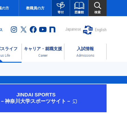
域の方
教職員の方
図書館
検索
寄付
Japanese
English
ス
パスライフ
キャリア・就職支援
入試情報
s Life
Career
Admissions
JINDAI SPORTS
－神奈川大学スポーツサイト－