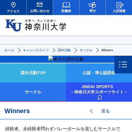
お問い合わせ
図書館
寄付
入試情報
アクセス
ホーム
キャンパスライフ
課外活動
サークル
Winners
課外活動TOP
公認・準公認団体
JINDAI SPORTS
サークル
－神奈川大学スポーツサイト－
Winners
戻る
経験者、未経験者問わずバレーボールを楽しむサークルで