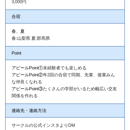
3,000円
合宿
春、夏
春:山梨県 夏:群馬県
Point
アピールPoint①
未経験者でも楽しめる
アピールPoint②
年2回の合宿で同期、先輩、後輩みん
な仲良くなれる
アピールPoint③
たくさんの学部がいるため幅広い交友
関係を作れる
連絡先・連絡方法
サークルの公式インスタよりDM