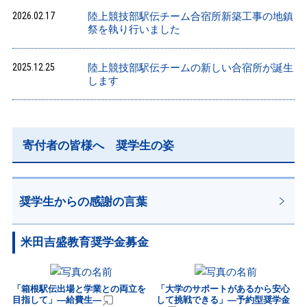
2026.02.17
陸上競技部駅伝チーム合宿所新築工事の地鎮
祭を執り行いました
2025.12.25
陸上競技部駅伝チームの新しい合宿所が誕生
します
寄付者の皆様へ 奨学生の姿
奨学生からの感謝の言葉
米田吉盛教育奨学金募金
「箱根駅伝出場と学業との両立を
「大学のサポートがあるから安心
目指して」―給費生―
して挑戦できる」―予約型奨学金