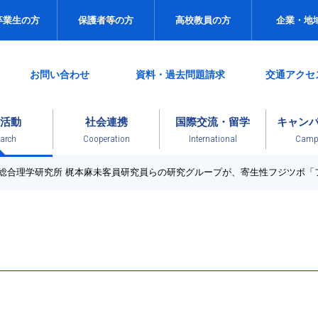
卒業生の方
保護者等の方
高校教員の方
企業・地
お問い合わせ
資料・過去問題請求
交通アクセ
活動
社会連携
国際交流・留学
キャン
arch
Cooperation
International
Campu
と総合理学研究所 梶本麻未客員研究員らの研究グループが、寄生性フジツボ