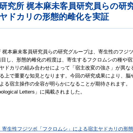
学研究所 梶本麻未客員研究員らの研
ヤドカリの形態的雌化を実証
所 梶本麻未客員研究員らの研究グループは、寄生性のフジ
着目し、形態的雌化の程度は、寄生するフクロムシの種や
ヤドカリの組み合わせによって「宿主改変の強さ」が異な
る上で重要な知見となります。今回の研究成果により、脳
よる宿主操作の全容が明らかになることが期待されます。
gical Letters」に掲載されました。
？ 寄生性フジツボ「フクロムシ」による宿主ヤドカリの形