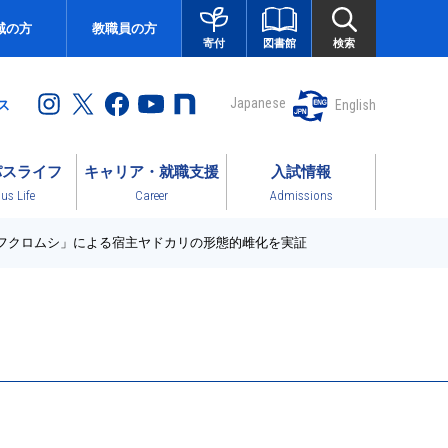
域の方
教職員の方
図書館
検索
寄付
Japanese
English
ス
パスライフ
キャリア・就職支援
入試情報
s Life
Career
Admissions
「フクロムシ」による宿主ヤドカリの形態的雌化を実証