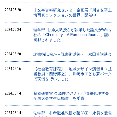
2024.05.28
非文字資料研究センター企画展「川合安平上
海写真コレクションの世界」開催中
2024.05.24
理学部 辻 勇人教授らが執筆した論文がWiley
社の「Chemistry ‒ A European Journal」誌に
掲載されました
2024.05.20
読書術以前から読書術以後へ 永田希講演会
2024.05.16
【社会教育課程】「地域デザイン演習Ⅱ（担
当教員：西野博之）」川崎市子ども夢パーク
で実習を行いました
2024.05.14
藤岡研究室 金澤理乃さんが「情報処理学会
全国大会学生奨励賞」を受賞
2024.05.14
法学部 朴孝淑准教授が第38回冲永賞を受賞