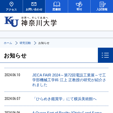
お問い合わせ
図書館
寄付
入試情報
アクセス
ホーム
研究活動
お知らせ
お知らせ
2024.06.10
JECA FAIR 2024～第72回電設工業展～で工
学部機械工学科 江上 正教授の研究が紹介さ
れました
2024.06.07
「ひらめき鑑賞学」にて横浜美術館へ
2024.06.06
A Queer Sort of Reality “Otaku” and Same-