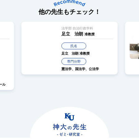
他の先生もチェック！
法学部 自治行政学科
足立 治朗
准教授
氏名
足立 治朗
准教授
専門分野
憲法学、国法学、公法学
ール