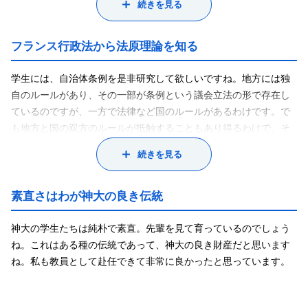
続きを見る
とから、もう一度、学生に立ち戻って学び直したくなったからで
す。結局、行政法を腰据えて取り組んでみると、その先へその先
へと探究心が沸いて、ついには研究者への道を歩み始めてしまっ
フランス行政法から法原理論を知る
たというわけです。
私の担当するゼミナールでは、わかりやすく言うと、地域の人々
学生には、自治体条例を是非研究して欲しいですね。地方には独
が幸せに暮らしていく条件としての、自治体行政の在り方を研究
自のルールがあり、その一部が条例という議会立法の形で存在し
しています。たとえば卒業後、地元に帰って自治体の職員になり
ているのですが、一方で法律など国のルールがあるわけです。で
たいという人は大歓迎です。これからの自治体行政の運営におい
も地方と国の双方のルールが抵触することもあり得るわけで、そ
ては、職員さんたちに政策法務のスキルが求められます。私のゼ
の場合、地方のルールを排除して、中央で決定したそれを押しつ
続きを見る
ミの学生には、法的素養を身につけ、地域自治のために巣立って
けていいのか・・。こうしたことを法的な側面から考えてもらい
いって欲しいと願っています。
たい。
私の研究フィールドは、行政法の母国といわれているフランス行
素直さはわが神大の良き伝統
政法です。行政法は法律学の中でも比較的若い学問で、フランス
で早くに始まったものです。日本の行政法というのは、ドイツ行
神大の学生たちは純朴で素直。先輩を見て育っているのでしょう
政法の影響を受けています。ですから、フランス行政法を研究し
ね。これはある種の伝統であって、神大の良き財産だと思います
ても、ダイレクトには参考になりません。では、私がなぜそれに
ね。私も教員として赴任できて非常に良かったと思っています。
取り組んでいるのかというと、行政法理論の本質、原理論のレベ
ルでは大いに参考になるからです。