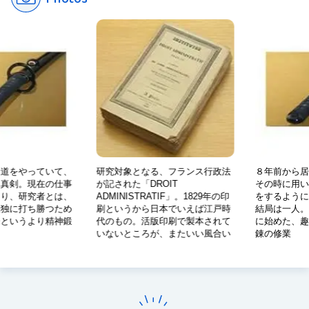
合道をやっていて、
研究対象となる、フランス行政法
８年前から居
る真剣。現在の仕事
が記された「DROIT
その時に用い
なり、研究者とは、
ADMINISTRATIF」。1829年の印
をするように
孤独に打ち勝つため
刷というから日本でいえば江戸時
結局は一人。
味というより精神鍛
代のもの。活版印刷で製本されて
に始めた、趣
いないところが、またいい風合い
錬の修業