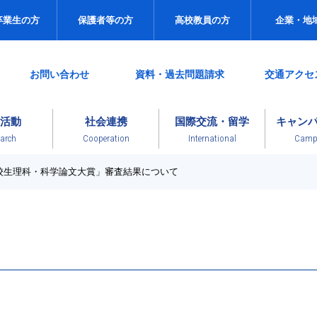
卒業生の方
保護者等の方
高校教員の方
企業・地
お問い合わせ
資料・過去問題請求
交通アクセ
活動
社会連携
国際交流・留学
キャン
arch
Cooperation
International
Campu
校生理科・科学論文大賞」審査結果について