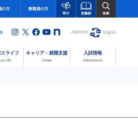
域の方
教職員の方
図書館
検索
寄付
Japanese
English
ス
パスライフ
キャリア・就職支援
入試情報
s Life
Career
Admissions