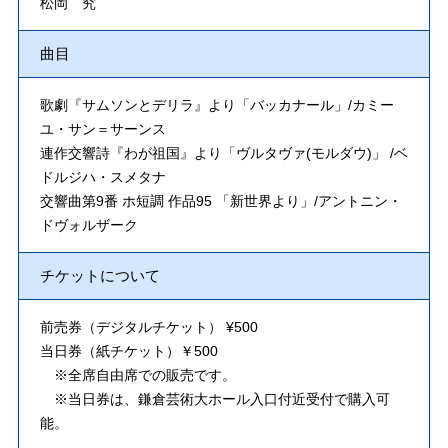
松岡 究
曲目
歌劇『サムソンとデリラ』より「バッカナール」/カミー
ユ・サン＝サーンス
連作交響詩『わが祖国』より「ヴルタヴァ(モルダウ)」 /ベ
ドルジハ・スメタナ
交響曲第9番 ホ短調 作品95 「新世界より」/アントニン・
ドヴォルザーク
チケットについて
前売券（デジタルチケット） ¥500
当日券（紙チケット）￥500
※全席自由席での販売です。
※当日券は、鎌倉芸術大ホール入口付近受付で購入可
能。