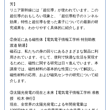
芳】
リニア新幹線には「超伝導」が使われています。この
超伝導のおもしろい現象と、「超伝導粒子のトンネル
効果」特性と超伝導を使った素子についての最新の研
究成果を、わかりやすく具体的に紹介します。
②身近にある磁性体【電気電子情報工学科 特別助教
渡邉 騎通】
磁石は、私たちの身の回りにあるさまざまな製品に利
用されています。そして、便利で快適な生活を実現す
るために、磁性に関する研究は日々進んでいます。本
講座では、磁性材料の基本的な性質について解説し、
磁性材料の応用、および磁気センサの研究について紹
介します。
③太陽光発電の現在と未来【電気電子情報工学科 准教
授 松木 伸行】
現在、全世界の太陽光発電による年間発電量は