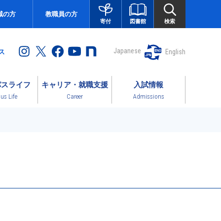
域の方
教職員の方
図書館
検索
寄付
Japanese
English
ス
パスライフ
キャリア・就職支援
入試情報
s Life
Career
Admissions