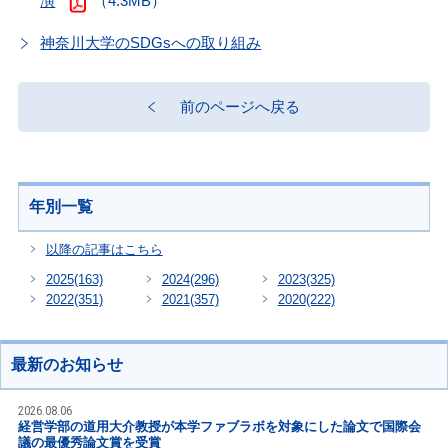
演
（4.3MB）
神奈川大学のSDGsへの取り組み
前のページへ戻る
年別一覧
以降の記事はこちら
2025
(163)
2024
(296)
2023
(325)
2022
(351)
2021
(357)
2020
(222)
最新のお知らせ
2026.08.06
経営学部の道用大介教授が本学ファブラボを対象にした論文で国際会
議の最優秀論文賞を受賞