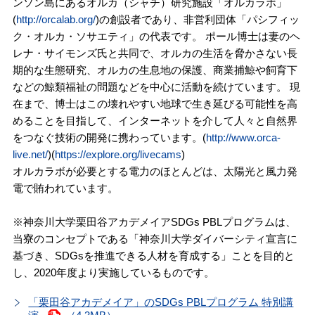
ンソン島にあるオルカ（シャチ）研究施設「オルカラボ」
(
http://orcalab.org/
)の創設者であり、非営利団体「パシフィッ
ク・オルカ・ソサエティ」の代表です。 ポール博士は妻のヘ
レナ・サイモンズ氏と共同で、オルカの生活を脅かさない長
期的な生態研究、オルカの生息地の保護、商業捕鯨や飼育下
などの鯨類福祉の問題などを中心に活動を続けています。 現
在まで、博士はこの壊れやすい地球で生き延びる可能性を高
めることを目指して、インターネットを介して人々と自然界
をつなぐ技術の開発に携わっています。(
http://www.orca-
live.net/
)(
https://explore.org/livecams
)
オルカラボが必要とする電力のほとんどは、太陽光と風力発
電で賄われています。
※神奈川大学栗田谷アカデメイアSDGs PBLプログラムは、
当寮のコンセプトである「神奈川大学ダイバーシティ宣言に
基づき、SDGsを推進できる人材を育成する」ことを目的と
し、2020年度より実施しているものです。
「栗田谷アカデメイア」のSDGs PBLプログラム 特別講