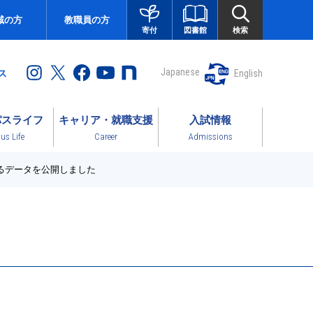
域の方
教職員の方
図書館
検索
寄付
Japanese
English
ス
パスライフ
キャリア・就職支援
入試情報
s Life
Career
Admissions
きるデータを公開しました