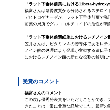
「ラット下垂体前葉における11beta-hydroxyst
福富さんは副腎皮質から分泌されるステロイド
デヒドロゲナーゼが、ラット下垂体前葉で発現している
前葉の局所でグルココルチコイドの活性が調
「ラット下垂体前葉細胞におけるレチノイン
笠井さんは、ビタミンＡの誘導体であるレチノイ
ノイン酸の処理により発現が変動する遺伝子を
におけるレチノイン酸の新たな役割の解明に
受賞のコメント
福富さんのコメント
この度は優秀発表賞をいただくことができ、
きたことは非常に貴重な経験でした。最新の