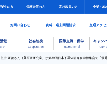
卒業生の方
保護者等の方
高校教員の方
企業・地
お問い合わせ
資料・過去問題請求
交通アクセ
活動
社会連携
国際交流・留学
キャン
arch
Cooperation
International
Campu
科 笠井 正徳さん（藤原研研究室）が第39回日本下垂体研究会学術集会で「優