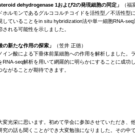
eroid dehydrogenase 1および2の発現細胞の同定
」
（福
ホルモンであるグルココルチコイドを活性型／不活性型に変
ことをin situ hybridization法や単一細胞RN
節される可能性を示しました。
酸の新たな作用の探索」
（笠井 正徳）
ン酸による下垂体前葉細胞への作用を解析しました。ラットか
RNA-seq解析を用いて網羅的に明らかにすることに成
つながることが期待できます。
大変光栄に思います。初めて学会に参加させていただき、
研究の話も聞くことができ大変勉強になりました。その中