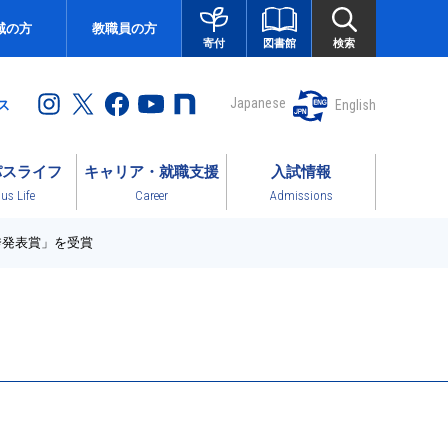
域の方
教職員の方
図書館
検索
寄付
Japanese
English
ス
パスライフ
キャリア・就職支援
入試情報
s Life
Career
Admissions
秀発表賞」を受賞