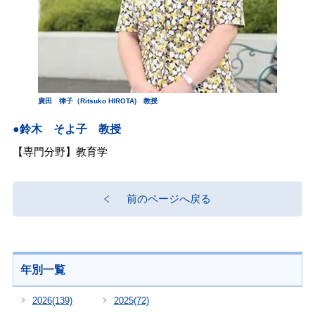
廣田 律子（Ritsuko HIROTA) 教授
●鈴木 そよ子 教授
【専門分野】教育学
前のページへ戻る
年別一覧
2026
(139)
2025
(72)