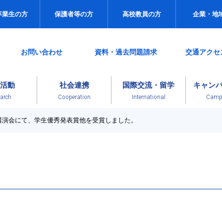
卒業生の方
保護者等の方
高校教員の方
企業・地
お問い合わせ
資料・過去問題請求
交通アクセ
活動
社会連携
国際交流・留学
キャン
arch
Cooperation
International
Campu
講演会にて、学生優秀発表賞他を受賞しました。