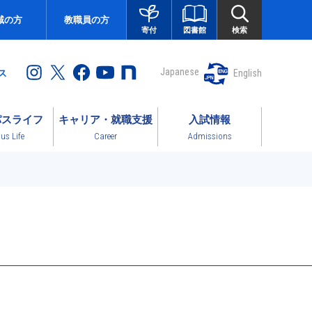
域の方
教職員の方
図書館
検索
寄付
Japanese
English
ス
パスライフ
キャリア・就職支援
入試情報
s Life
Career
Admissions