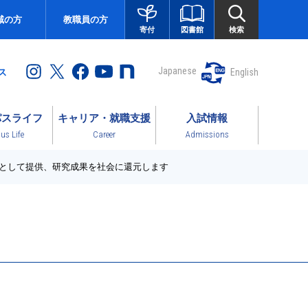
域の方
教職員の方
図書館
検索
寄付
Japanese
English
ス
パスライフ
キャリア・就職支援
入試情報
s Life
Career
Admissions
として提供、研究成果を社会に還元します