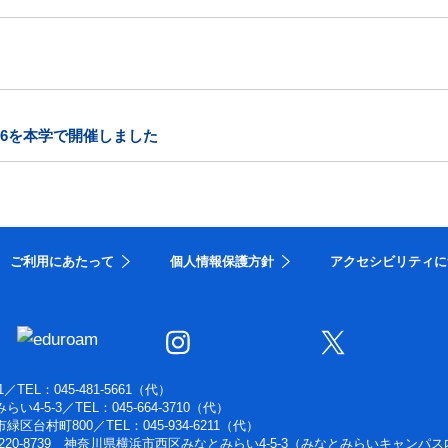
26を本学で開催しました
ご利用にあたって
個人情報保護方針
アクセシビリティに
1
／
TEL：045-481-5661（代）
らい4-5-3
／
TEL：045-664-3710（代）
浜市緑区台村町800
／
TEL：045-934-6211（代）
220-8739 神奈川県横浜市西区みなとみらい4-5-3（みなとみらいキャンパス