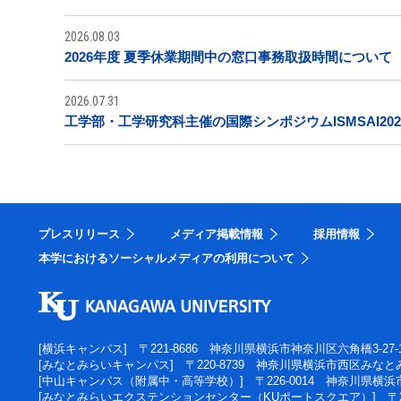
2026.08.03
2026年度 夏季休業期間中の窓口事務取扱時間について
2026.07.31
工学部・工学研究科主催の国際シンポジウムISMSAI20
プレスリリース
メディア掲載情報
採用情報
本学におけるソーシャルメディアの利用について
[横浜キャンパス]
〒221-8686 神奈川県横浜市神奈川区六角橋3-27-
[みなとみらいキャンパス]
〒220-8739 神奈川県横浜市西区みなとみ
[中山キャンパス（附属中・高等学校）]
〒226-0014 神奈川県横
[みなとみらいエクステンションセンター（KUポートスクエア）]
〒