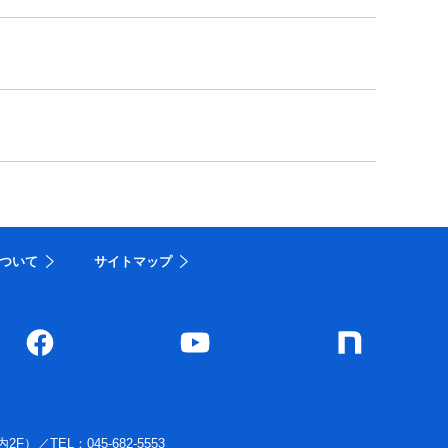
ついて
サイトマップ
内2F）
／
TEL：045-682-5553