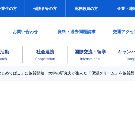
卒業生の方
保護者等の方
高校教員の方
企業・地
お問い合わせ
資料・過去問題請求
交通アクセ
活動
社会連携
国際交流・留学
キャン
arch
Cooperation
International
Campu
はじめてばこ」に協賛開始 大学の研究力が生んだ「保湿クリーム」を協賛品