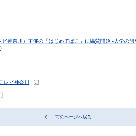
ビ神奈川）主催の「はじめてばこ」に協賛開始 -大学の
)
h テレビ神奈川
前のページへ戻る