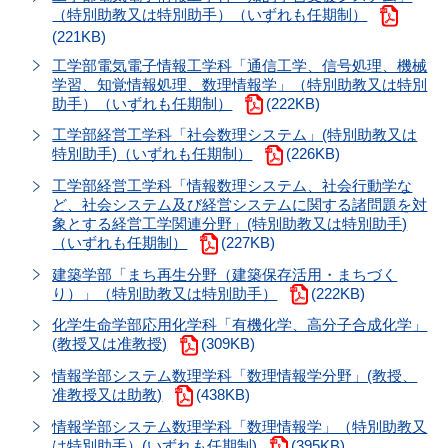
（特別助教又は特別助手）（いずれも任期制）
(221KB)
工学部電気電子情報工学科「通信工学、信号処理、機械
学習、知覚情報処理、数理情報学」（特別助教又は特別
助手）（いずれも任期制）
(222KB)
工学部経営工学科「社会数理システム」(特別助教又は
特別助手)（いずれも任期制）
(226KB)
工学部経営工学科「情報数理システム、社会行動学な
ど、社会システム及び経営システムに関する諸問題を対
象とする経営工学関連分野」(特別助教又は特別助手)
（いずれも任期制）
(227KB)
建築学部「まち再生分野（建築保存活用・まちづく
り）」（特別助教又は特別助手）
(222KB)
化学生命学部応用化学科「有機化学、高分子合成化学」
(教授又は准教授)
(309KB)
情報学部システム数理学科「数理情報学分野」(教授、
准教授又は助教)
(438KB)
情報学部システム数理学科「数理情報学」（特別助教又
は特別助手）(いずれも任期制)
(395KB)