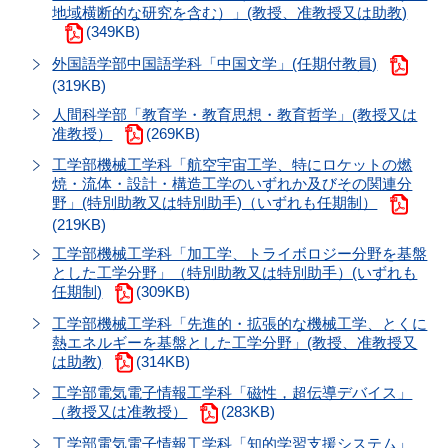
地域横断的な研究を含む）」(教授、准教授又は助教)
(349KB)
外国語学部中国語学科「中国文学」(任期付教員)
(319KB)
人間科学部「教育学・教育思想・教育哲学」(教授又は
准教授）
(269KB)
工学部機械工学科「航空宇宙工学、特にロケットの燃
焼・流体・設計・構造工学のいずれか及びその関連分
野」(特別助教又は特別助手)（いずれも任期制）
(219KB)
工学部機械工学科「加工学、トライボロジー分野を基盤
とした工学分野」（特別助教又は特別助手）(いずれも
任期制)
(309KB)
工学部機械工学科「先進的・拡張的な機械工学、とくに
熱エネルギーを基盤とした工学分野」(教授、准教授又
は助教)
(314KB)
工学部電気電子情報工学科「磁性，超伝導デバイス」
（教授又は准教授）
(283KB)
工学部電気電子情報工学科「知的学習支援システム」