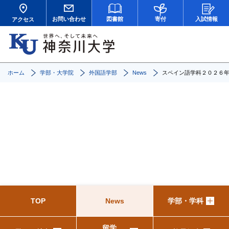
お問い合わせ
図書館
寄付
入試情報
アクセス
ホーム
学部・大学院
外国語学部
News
スペイン語学科２０２６
News
TOP
News
学部・学科
留学