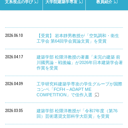
文系視点の学び
大学院建築学専攻
教員紹介
2026.06.10
【受賞】 岩本靜男教授が「空気調和・衛生
工学会 第64回学会賞論文賞」を受賞
2026.04.17
建築学部 松隈洋教授の著書「未完の建築 前
川國男論・戦後編」が2026年日本建築学会著
作賞を受賞
2026.04.09
工学研究科建築学専攻の学生グループが国際
コンペ「FCFH – ADAPT ME
COMPETITION」で佳作入選
2026.03.05
建築学部 松隈洋教授が「令和7年度（第76
回）芸術選奨文部科学大臣賞」を受賞