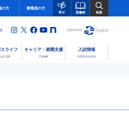
域の方
教職員の方
図書館
検索
寄付
Japanese
English
ス
パスライフ
キャリア・就職支援
入試情報
s Life
Career
Admissions