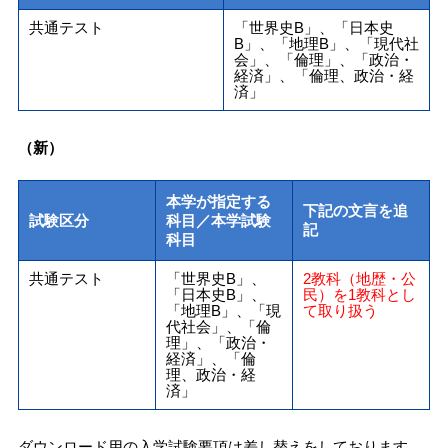
共通テスト
「世界史B」、「日本史
B」、「地理B」、「現代社
会」、「倫理」、「政治・
経済」、「倫理、政治・経
済」
（新）
本学が指定する
下記の文言を追
試験区分
科目／本学試験
記
科目
共通テスト
「世界史B」、
2教科（地歴・公
「日本史B」、
民）を1教科とし
「地理B」、「現
て取り扱う
代社会」、「倫
理」、「政治・
経済」、「倫
理、政治・経
済」
ダウンロード用の入学試験要項は差し替えをしております。