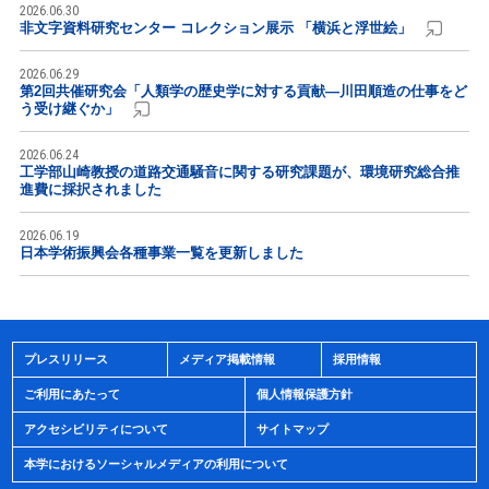
2026.06.30
非文字資料研究センター コレクション展示 「横浜と浮世絵」
2026.06.29
第2回共催研究会「人類学の歴史学に対する貢献―川田順造の仕事をど
う受け継ぐか」
2026.06.24
工学部山崎教授の道路交通騒音に関する研究課題が、環境研究総合推
進費に採択されました
2026.06.19
日本学術振興会各種事業一覧を更新しました
プレスリリース
メディア掲載情報
採用情報
ご利用にあたって
個人情報保護方針
アクセシビリティについて
サイトマップ
本学におけるソーシャルメディアの利用について