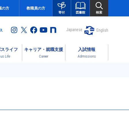
域の方
教職員の方
図書館
検索
寄付
Japanese
English
ス
パスライフ
キャリア・就職支援
入試情報
s Life
Career
Admissions