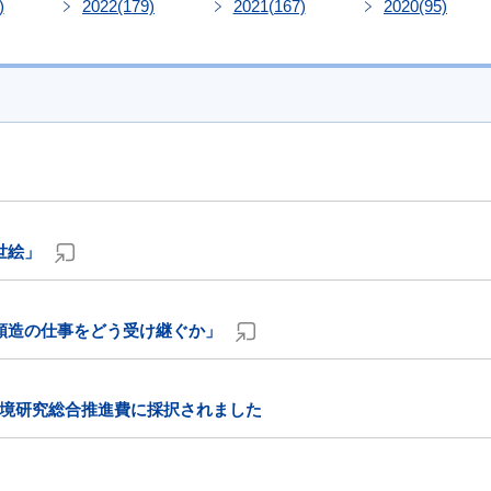
)
2022
(179)
2021
(167)
2020
(95)
世絵」
順造の仕事をどう受け継ぐか」
境研究総合推進費に採択されました