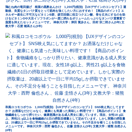
鶏むね肉の竜田揚げ 根菜の黒酢あんかけ 1,200円(税別) 【UXデザインのコンセプト】運
動後、良質なタンパク質をとって筋肉を強くしたい方におすすめ！ 【商品のポイント】エ
ネルギー産生に不可欠なビタミンB群、疲労回復に役立つクエン酸、骨を丈夫にするのを助
けるビタミンDや大豆イソフラボンが一度に摂れるボリュームたっぷりなタンパク質豊富で
脂質を抑えたセットメニューです。 神奈川大学：津田 寛歩さん、田村 宗二郎さん(3年) 文
教大学：石渡 穂高さん(3年)
和風ロコモコボウル 1,000円(税別) 【UXデザインのコンセプト】 SNS映え気にしてます
か？ お洒落なだけじゃなく、健康にも気遣った美味しい料理です！ 【商品のポイント】 食
物繊維をしっかり摂りたい、健康意識がある成人男女に適しています。現在、女性18 g以
上、男性21 g以上を食物繊維の1日の摂取目標量として定めています。しかし実際の摂取量
は、20歳以上で一日に平均15gしか摂取できていません。その不足分を補うことを目指した
メニューです。 神奈川大学：西野 倫也さん 、佐藤 圭悟さん(3年) 文教大学：猪熊 自然さん
(4年)