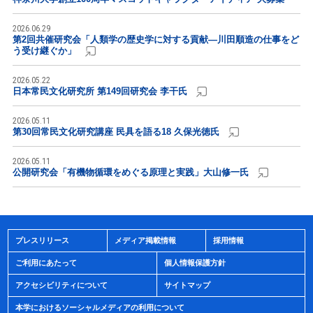
2026.06.29
第2回共催研究会「人類学の歴史学に対する貢献―川田順造の仕事をど
う受け継ぐか」
2026.05.22
日本常民文化研究所 第149回研究会 李干氏
2026.05.11
第30回常民文化研究講座 民具を語る18 久保光徳氏
2026.05.11
公開研究会「有機物循環をめぐる原理と実践」大山修一氏
プレスリリース
メディア掲載情報
採用情報
ご利用にあたって
個人情報保護方針
アクセシビリティについて
サイトマップ
本学におけるソーシャルメディアの利用について