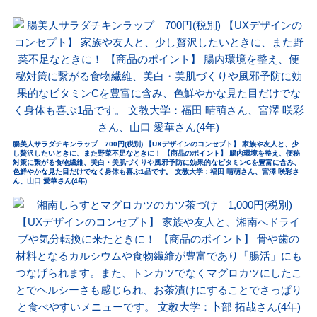
腸美人サラダチキンラップ 700円(税別) 【UXデザインのコンセプト】 家族や友人と、少
し贅沢したいときに、また野菜不足なときに！ 【商品のポイント】 腸内環境を整え、便秘
対策に繋がる食物繊維、美白・美肌づくりや風邪予防に効果的なビタミンCを豊富に含み、
色鮮やかな見た目だけでなく身体も喜ぶ1品です。 文教大学：福田 晴萌さん、宮澤 咲彩さ
ん、山口 愛華さん(4年)