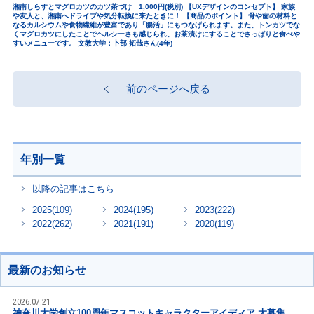
湘南しらすとマグロカツのカツ茶づけ 1,000円(税別) 【UXデザインのコンセプト】 家族
や友人と、湘南へドライブや気分転換に来たときに！ 【商品のポイント】 骨や歯の材料と
なるカルシウムや食物繊維が豊富であり「腸活」にもつなげられます。また、トンカツでな
くマグロカツにしたことでヘルシーさも感じられ、お茶漬けにすることでさっぱりと食べや
すいメニューです。 文教大学：卜部 拓哉さん(4年)
前のページへ戻る
年別一覧
以降の記事はこちら
2025
(109)
2024
(195)
2023
(222)
2022
(262)
2021
(191)
2020
(119)
最新のお知らせ
2026.07.21
神奈川大学創立100周年マスコットキャラクターアイディア 大募集