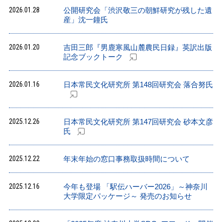
2026.01.28
公開研究会「渋沢敬三の朝鮮研究が残した遺
産」沈一鐘氏
2026.01.20
吉田三郎『男鹿寒風山麓農民日録』英訳出版
記念ブックトーク
2026.01.16
日本常民文化研究所 第148回研究会 落合努氏
2025.12.26
日本常民文化研究所 第147回研究会 砂本文彦
氏
2025.12.22
年末年始の窓口事務取扱時間について
2025.12.16
今年も登場 「駅伝ハーバー2026」～神奈川
大学限定パッケージ～ 発売のお知らせ