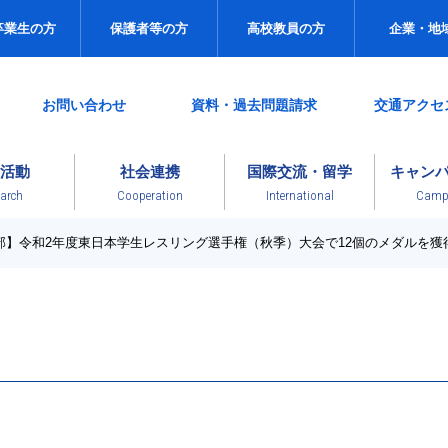
卒業生の方
保護者等の方
高校教員の方
企業・地
お問い合わせ
資料・過去問題請求
交通アクセ
活動
社会連携
国際交流・留学
キャン
arch
Cooperation
International
Campu
部】令和2年度東日本学生レスリング選手権（秋季）大会で12個のメダルを獲