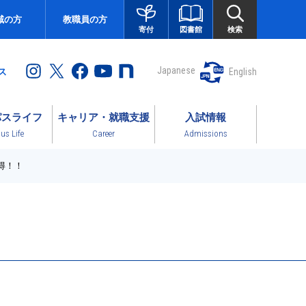
域の方
教職員の方
図書館
検索
寄付
Japanese
English
ス
パスライフ
キャリア・就職支援
入試情報
s Life
Career
Admissions
得！！