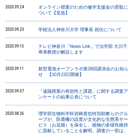
2020.09.24
オンライン授業のための修学支援金の受取に
ついて【至急】
2020.09.23
学校法人神奈川大学 理事長 就任について
2020.09.15
テレビ神奈川「News Link」で法学部 大川千
寿准教授が解説します
2020.09.11
新型電池オープンラボ第28回講演会のお知ら
せ 【10月23日開催】
2020.09.07
「遠隔授業の有効性と課題」に関する調査ア
ンケートの結果公表について
2020.08.26
理学部生物科学科岩崎貴也特別助教らのグル
ープが、防鹿柵の設置が文化的な生態系サー
ビス（お花畑）を保全し、植物の多様性維持
に貢献していることを解明。調査の一部は、