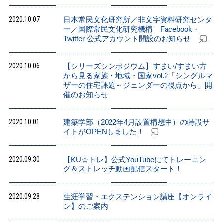
2020.10.07
日本常民文化研究所／非文字資料研究センタ
ー／国際常民文化研究機構 Facebook・
Twitter 公式アカウント開設のお知らせ
2020.10.06
【シリーズシンポジウム】すまい/すまい方
から見る家族・地域・国家vol.2「シングルマ
ザーの住宅課題～ジェンダーの視点から」開
催のお知らせ
2020.10.01
建築学部（2022年4月設置構想中）の特設サ
イトがOPENしました！
2020.09.30
【KU☆トレ】公式YouTubeにてトレーニン
グ＆ストレッチ動画配信スタート！
2020.09.28
生涯学習・エクステンション講座【オンライ
ン】のご案内