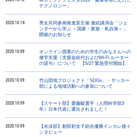
テクノロジー」
2020.10.14
男女共同参画推進室主催 連続講演会「ジェ
ンダーから学ぶ ～国家・家族・私自身～」
開催のお知らせ
2020.10.09
オンライン授業のための学生のみなさんへの
修学支援（支援金給付およびWi-Fi ルーター
の貸与）について 【5/27 緊急受付開始】
2020.10.09
竹山団地プロジェクト「SDGs」・サッカー
部による地域活動への参加について
2020.10.09
【スケート部】齋藤駿選手（人間科学部3
年）日本代表に選出されました！
2020.10.09
【水泳部】創部初女子総合優勝インカレ後イ
ンタビュー