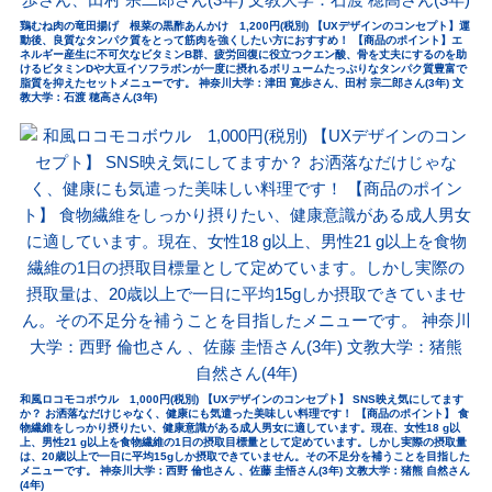
鶏むね肉の竜田揚げ 根菜の黒酢あんかけ 1,200円(税別) 【UXデザインのコンセプト】運
動後、良質なタンパク質をとって筋肉を強くしたい方におすすめ！ 【商品のポイント】エ
ネルギー産生に不可欠なビタミンB群、疲労回復に役立つクエン酸、骨を丈夫にするのを助
けるビタミンDや大豆イソフラボンが一度に摂れるボリュームたっぷりなタンパク質豊富で
脂質を抑えたセットメニューです。 神奈川大学：津田 寛歩さん、田村 宗二郎さん(3年) 文
教大学：石渡 穂高さん(3年)
和風ロコモコボウル 1,000円(税別) 【UXデザインのコンセプト】 SNS映え気にしてます
か？ お洒落なだけじゃなく、健康にも気遣った美味しい料理です！ 【商品のポイント】 食
物繊維をしっかり摂りたい、健康意識がある成人男女に適しています。現在、女性18 g以
上、男性21 g以上を食物繊維の1日の摂取目標量として定めています。しかし実際の摂取量
は、20歳以上で一日に平均15gしか摂取できていません。その不足分を補うことを目指した
メニューです。 神奈川大学：西野 倫也さん 、佐藤 圭悟さん(3年) 文教大学：猪熊 自然さん
(4年)