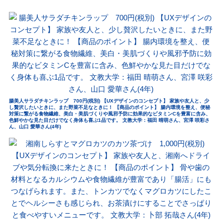
腸美人サラダチキンラップ 700円(税別) 【UXデザインのコンセプト】 家族や友人と、少
し贅沢したいときに、また野菜不足なときに！ 【商品のポイント】 腸内環境を整え、便秘
対策に繋がる食物繊維、美白・美肌づくりや風邪予防に効果的なビタミンCを豊富に含み、
色鮮やかな見た目だけでなく身体も喜ぶ1品です。 文教大学：福田 晴萌さん、宮澤 咲彩さ
ん、山口 愛華さん(4年)