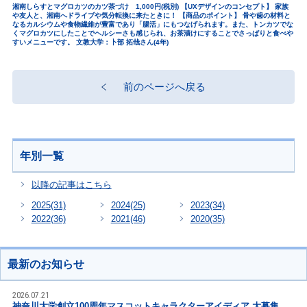
湘南しらすとマグロカツのカツ茶づけ 1,000円(税別) 【UXデザインのコンセプト】 家族
や友人と、湘南へドライブや気分転換に来たときに！ 【商品のポイント】 骨や歯の材料と
なるカルシウムや食物繊維が豊富であり「腸活」にもつなげられます。また、トンカツでな
くマグロカツにしたことでヘルシーさも感じられ、お茶漬けにすることでさっぱりと食べや
すいメニューです。 文教大学：卜部 拓哉さん(4年)
前のページへ戻る
年別一覧
以降の記事はこちら
2025
(31)
2024
(25)
2023
(34)
2022
(36)
2021
(46)
2020
(35)
最新のお知らせ
2026.07.21
神奈川大学創立100周年マスコットキャラクターアイディア 大募集