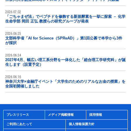
2026.07.02
「ごちゃまぜ法」でペプチドを修飾する新規酵素を一挙に探索 － 化学
生命学部 岡田 正弘 教授らの研究グループが発表
2026.06.25
文部科学省「AI for Science（SPReAD）」第1回公募で本学から3件
が採択
2026.06.24
2027年4月、幅広い理工系分野を一体化した「総合理工学研究科」が誕
生します（設置予定）
2026.06.16
神奈川大学×金融庁イベント「大学生のためのリアルなお金の授業」を
全国初開催しました
プレスリリース
メディア掲載情報
採用情報
ご利用にあたって
個人情報保護方針