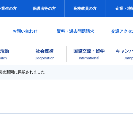
卒業生の方
保護者等の方
高校教員の方
企業・地
お問い合わせ
資料・過去問題請求
交通アクセ
活動
社会連携
国際交流・留学
キャン
arch
Cooperation
International
Campu
読売新聞に掲載されました