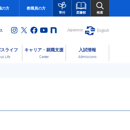
域の方
教職員の方
図書館
検索
寄付
Japanese
English
ス
パスライフ
キャリア・就職支援
入試情報
s Life
Career
Admissions