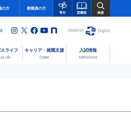
域の方
教職員の方
図書館
検索
寄付
Japanese
English
ス
パスライフ
キャリア・就職支援
入試情報
s Life
Career
Admissions