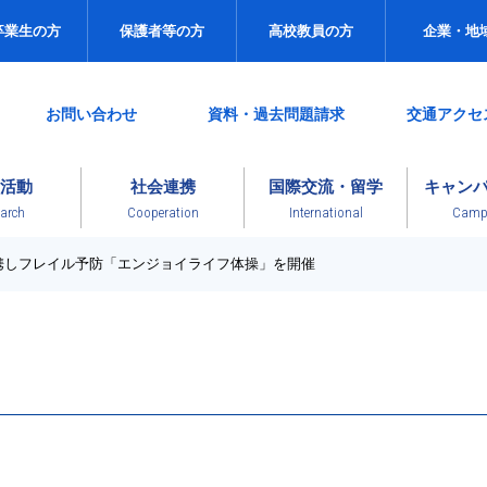
卒業生の方
保護者等の方
高校教員の方
企業・地
お問い合わせ
資料・過去問題請求
交通アクセ
活動
社会連携
国際交流・留学
キャン
arch
Cooperation
International
Campu
携しフレイル予防「エンジョイライフ体操」を開催