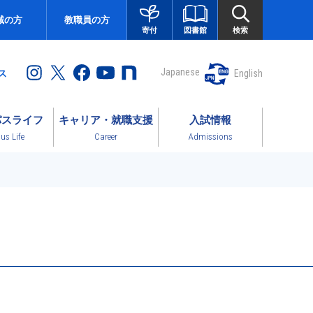
域の方
教職員の方
図書館
検索
寄付
Japanese
English
ス
パスライフ
キャリア・就職支援
入試情報
s Life
Career
Admissions